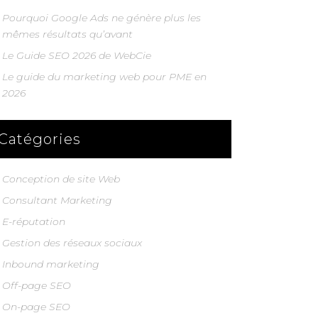
Pourquoi Google Ads ne génère plus les
mêmes résultats qu’avant
Le Guide SEO 2026 de WebCie
Le guide du marketing web pour PME en
2026
Catégories
Conception de site Web
Consultant Marketing
E-réputation
Gestion des réseaux sociaux
Inbound marketing
Off-page SEO
On-page SEO