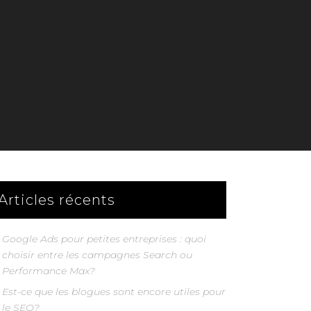
Articles récents
Google Ads pour petites entreprises : quoi
choisir entre les campagnes Search ou
Performance Max?
Est-ce que les blogues sont encore utiles pour
le SEO?