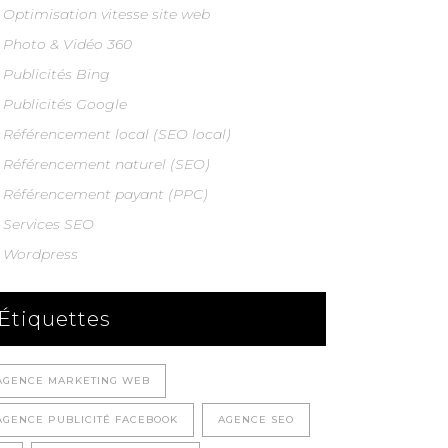
Optimisation vitesse site web
Photo & Vidéo 360
Publicités Bing
Publicités Google
Référencement local (SEO local)
Référencement naturel (SEO)
Référencement payant (PPC)
Services SEO
Wordpress
Étiquettes
AGENCE MARKETING WEB
AGENCE PUBLICITÉ FACEBOOK
AGENCE SEO