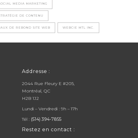
SOCIAL MEDIA MARKETING
STRATÉGIE DE CONTENU
TAUX DE REBOND SITE WEB
WEBCIE MTL INC.
Addresse :
2044 Rue Fleury E #205,
Montréal, QC
H2B 1J2
Lundi – Vendredi : 9h – 17h
Tél :
(514) 394-7855
Restez en contact :