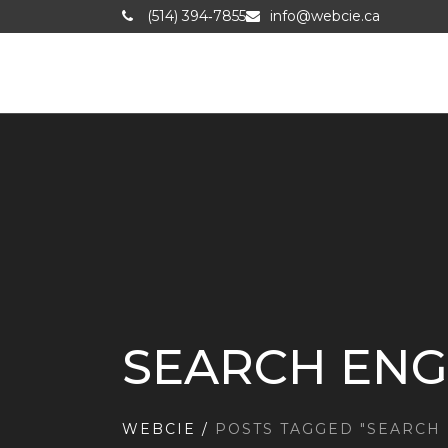
(514) 394‑7855
info@webcie.ca
SEARCH ENG
WEBCIE
/
POSTS TAGGED "SEARCH 