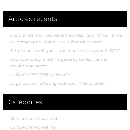
Articles récents
Google Ads pour petites entreprises : quoi choisir entre
les campagnes Search ou Performance Max?
Est-ce que les blogues sont encore utiles pour le SEO?
Pourquoi Google Ads ne génère plus les mêmes
résultats qu’avant
Le Guide SEO 2026 de WebCie
Le guide du marketing web pour PME en 2026
Catégories
Conception de site Web
Consultant Marketing