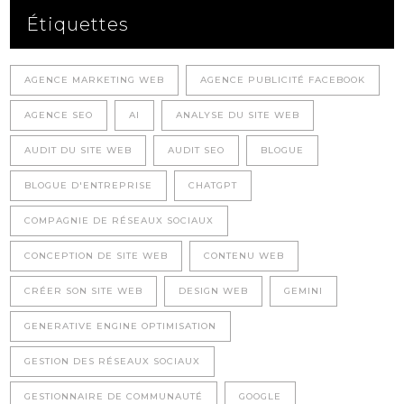
Étiquettes
AGENCE MARKETING WEB
AGENCE PUBLICITÉ FACEBOOK
AGENCE SEO
AI
ANALYSE DU SITE WEB
AUDIT DU SITE WEB
AUDIT SEO
BLOGUE
BLOGUE D'ENTREPRISE
CHATGPT
COMPAGNIE DE RÉSEAUX SOCIAUX
CONCEPTION DE SITE WEB
CONTENU WEB
CRÉER SON SITE WEB
DESIGN WEB
GEMINI
GENERATIVE ENGINE OPTIMISATION
GESTION DES RÉSEAUX SOCIAUX
GESTIONNAIRE DE COMMUNAUTÉ
GOOGLE