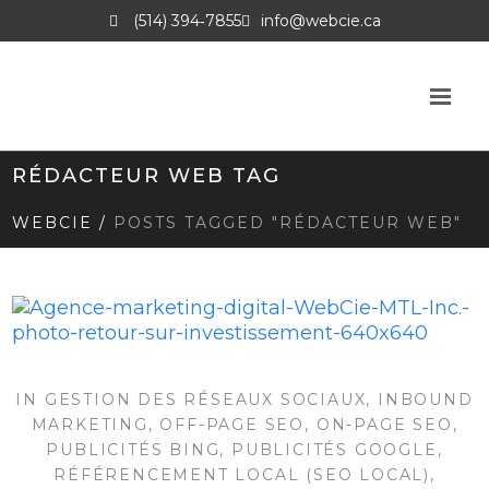
(514) 394‑7855
info@webcie.ca
RÉDACTEUR WEB TAG
WEBCIE
/
POSTS TAGGED "RÉDACTEUR WEB"
IN
GESTION DES RÉSEAUX SOCIAUX
,
INBOUND
MARKETING
,
OFF-PAGE SEO
,
ON-PAGE SEO
,
PUBLICITÉS BING
,
PUBLICITÉS GOOGLE
,
RÉFÉRENCEMENT LOCAL (SEO LOCAL)
,