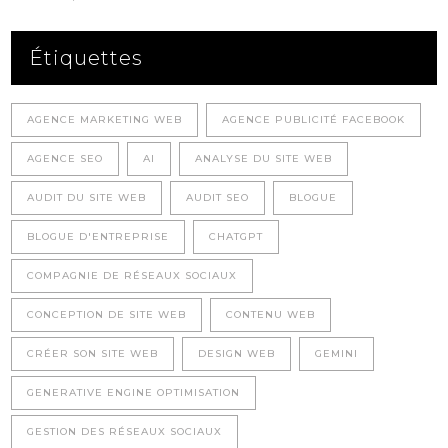
Étiquettes
AGENCE MARKETING WEB
AGENCE PUBLICITÉ FACEBOOK
AGENCE SEO
AI
ANALYSE DU SITE WEB
AUDIT DU SITE WEB
AUDIT SEO
BLOGUE
BLOGUE D'ENTREPRISE
CHATGPT
COMPAGNIE DE RÉSEAUX SOCIAUX
CONCEPTION DE SITE WEB
CONTENU WEB
CRÉER SON SITE WEB
DESIGN WEB
GEMINI
GENERATIVE ENGINE OPTIMISATION
GESTION DES RÉSEAUX SOCIAUX