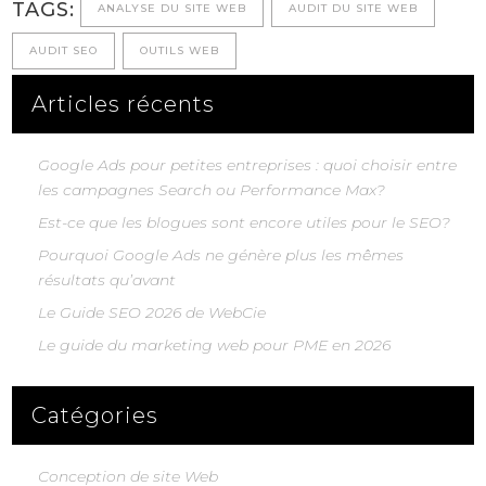
TAGS:
ANALYSE DU SITE WEB
AUDIT DU SITE WEB
AUDIT SEO
OUTILS WEB
Articles récents
Google Ads pour petites entreprises : quoi choisir entre
les campagnes Search ou Performance Max?
Est-ce que les blogues sont encore utiles pour le SEO?
Pourquoi Google Ads ne génère plus les mêmes
résultats qu’avant
Le Guide SEO 2026 de WebCie
Le guide du marketing web pour PME en 2026
Catégories
Conception de site Web