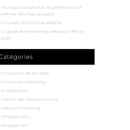
Pourquoi Google Ads ne génère plus les
mêmes résultats qu’avant
Le Guide SEO 2026 de WebCie
Le guide du marketing web pour PME en
2026
Catégories
Conception de site Web
Consultant Marketing
E-réputation
Gestion des réseaux sociaux
Inbound marketing
Off-page SEO
On-page SEO