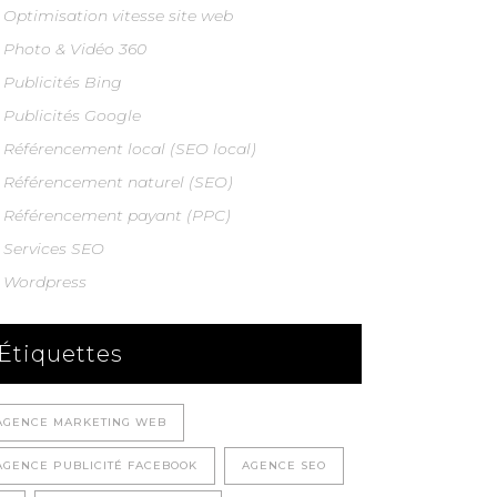
Optimisation vitesse site web
Photo & Vidéo 360
Publicités Bing
Publicités Google
Référencement local (SEO local)
Référencement naturel (SEO)
Référencement payant (PPC)
Services SEO
Wordpress
Étiquettes
AGENCE MARKETING WEB
AGENCE PUBLICITÉ FACEBOOK
AGENCE SEO