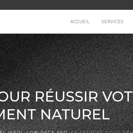
ACCUEIL
SERVICES
POUR RÉUSSIR VO
MENT NATUREL
L (SEO)
/
ON-PAGE SEO
/
5 ASTUCES POUR RÉ