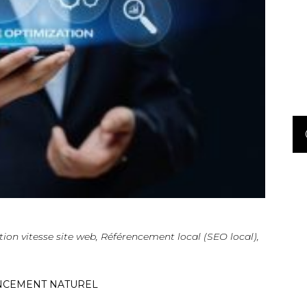
ion vitesse site web
,
Référencement local (SEO local)
,
ENCEMENT NATUREL